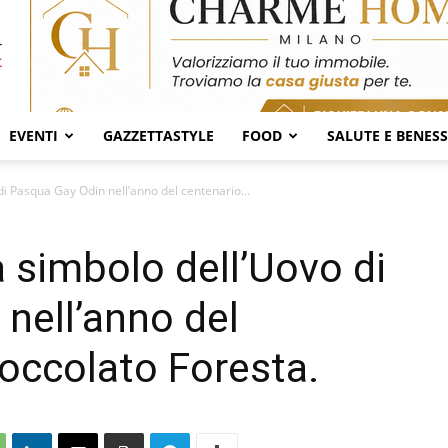
EVENTI
GAZZETTASTYLE
FOOD
SALUTE E BENES
 di Pasqua Gay Odin nell’anno del centenario...
ta simbolo dell’Uovo di
nell’anno del
ioccolato Foresta.