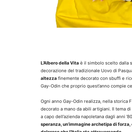
L’Albero della Vita
è il simbolo scelto dalla 
decorazione del tradizionale Uovo di Pasqu
altezza
finemente decorato con sbuffi e ricci
Gay-Odin che proprio quest’anno compie ce
Ogni anno Gay-Odin realizza, nella storica F
decorato a mano da abili artigiani. Il tema d
a capo dell’azienda napoletana dagli anni ’8
speranza, un’immagine archetipa di forza, 
doloroso che l’Italia sta attraversando.