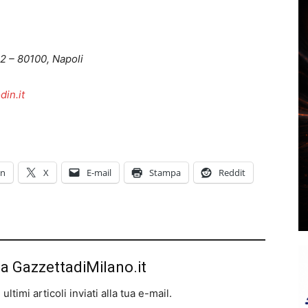
12 – 80100, Napoli
din.it
In
X
E-mail
Stampa
Reddit
da GazzettadiMilano.it
ltimi articoli inviati alla tua e-mail.