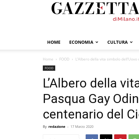
GazzettadiMilano.it
HOME
ECONOMIA
CULTURA
Home
FOOD
L’Albero della vita simbolo dell’Uovo
FOOD
L’Albero della vi
Pasqua Gay Odin 
centenario del C
By
redazione
-
17 Marzo 2020