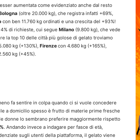
 esser aumentata come evidenziato anche dal resto
Bologna
(oltre 20.000 kg), che registra infatti +69%,
o
con ben 11.760 kg ordinati e una crescita del +93%!
4% di richieste, cui segue
Milano
(9.800 kg), che vede
e la top 10 delle città più golose di gelato troviamo
5.080 kg (+130%),
Firenze
con 4.680 kg (+165%),
2.560 kg (+45%).
meno fa sentire in colpa quando ci si vuole concedere
ile a domicilio spesso è frutto di materie prime fresche
ea: le donne lo sembrano preferire maggiormente rispetto
5%
. Andando invece a indagare per fasce di età,
nziate sugli utenti della piattaforma, il gelato viene