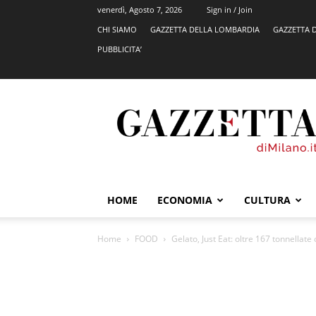
venerdì, Agosto 7, 2026
Sign in / Join
CHI SIAMO
GAZZETTA DELLA LOMBARDIA
GAZZETTA 
PUBBLICITA’
GazzettadiMilano.it
HOME
ECONOMIA
CULTURA
Home
FOOD
Gelato, Just Eat: oltre 167 tonnellate