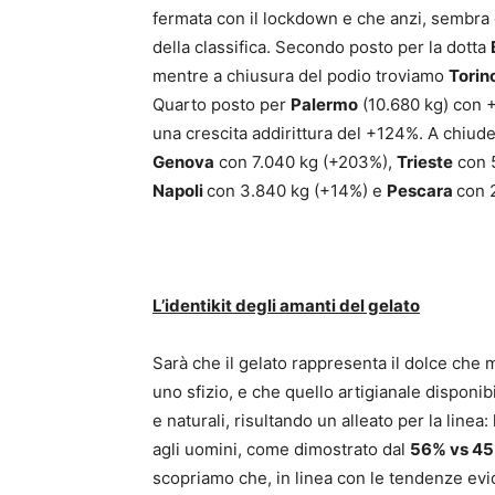
fermata con il lockdown e che anzi, sembra
della classifica. Secondo posto per la dotta
mentre a chiusura del podio troviamo
Torin
Quarto posto per
Palermo
(10.680 kg) con +
una crescita addirittura del +124%. A chiuder
Genova
con 7.040 kg (+203%),
Trieste
con 
Napoli
con 3.840 kg (+14%) e
Pescara
con 
L’identikit degli amanti del gelato
Sarà che il gelato rappresenta il dolce che 
uno sfizio, e che quello artigianale disponib
e naturali, risultando un alleato per la lin
agli uomini, come dimostrato dal
56% vs 4
scopriamo che, in linea con le tendenze evide