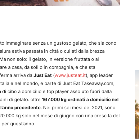
erto immaginare senza un gustoso gelato, che sia cono
lura estiva passata in città o cullati dalla brezza
 non solo: il gelato, in versione fruttata o al
are a casa, da soli o in compagnia, e che sta
ferma arriva da
Just Eat
(
www.justeat.it
), app leader
 Italia e nel mondo, e parte di Just Eat Takeaway.com,
i cibo a domicilio e top player assoluto fuori dalla
ini di gelato: oltre
167.000 kg ordinati a domicilio nel
ll’anno precedente
. Nei primi sei mesi del 2021, sono
ui 20.000 kg solo nel mese di giugno con una crescita del
 per quest’anno.