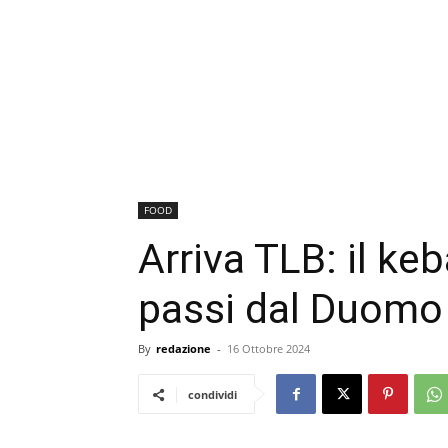
FOOD
Arriva TLB: il ke
passi dal Duomo
By
redazione
-
16 Ottobre 2024
condividi