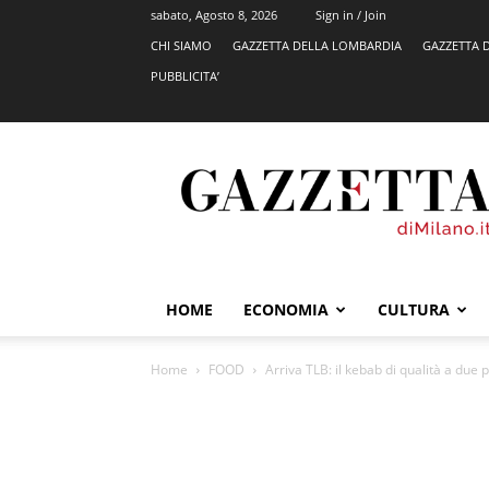
sabato, Agosto 8, 2026
Sign in / Join
CHI SIAMO
GAZZETTA DELLA LOMBARDIA
GAZZETTA 
PUBBLICITA’
GazzettadiMilano.it
HOME
ECONOMIA
CULTURA
Home
FOOD
Arriva TLB: il kebab di qualità a due