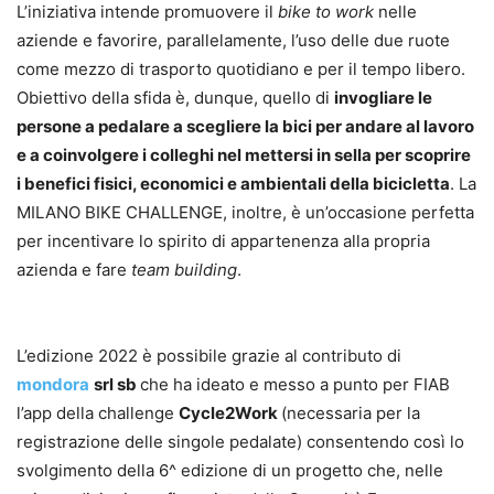
L’iniziativa intende promuovere il
bike to work
nelle
aziende e favorire, parallelamente, l’uso delle due ruote
come mezzo di trasporto quotidiano e per il tempo libero.
Obiettivo della sfida è, dunque, quello di
invogliare le
persone a pedalare a scegliere la bici per andare al lavoro
e a coinvolgere i colleghi nel mettersi in sella per scoprire
i benefici fisici, economici e ambientali della bicicletta
. La
MILANO BIKE CHALLENGE, inoltre, è un’occasione perfetta
per incentivare lo spirito di appartenenza alla propria
azienda e fare
team building
.
L’edizione 2022 è possibile grazie al contributo di
mondora
srl sb
che ha ideato e messo a punto per FIAB
l’app della challenge
Cycle2Work
(necessaria per la
registrazione delle singole pedalate) consentendo così lo
svolgimento della 6^ edizione di un progetto che, nelle