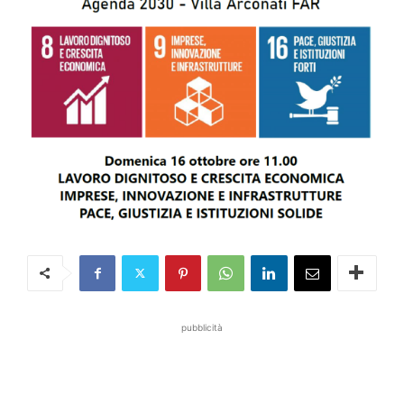
pubblicità