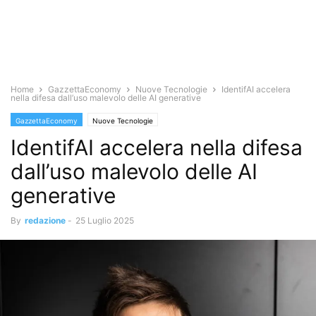
Home
GazzettaEconomy
Nuove Tecnologie
IdentifAI accelera
nella difesa dall’uso malevolo delle AI generative
GazzettaEconomy
Nuove Tecnologie
IdentifAI accelera nella difesa
dall’uso malevolo delle AI
generative
By
redazione
-
25 Luglio 2025