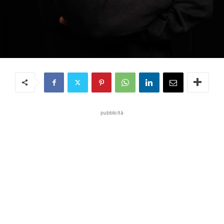
pubblicità