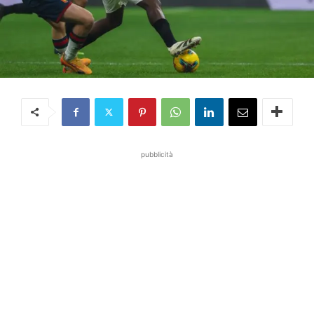
pubblicità