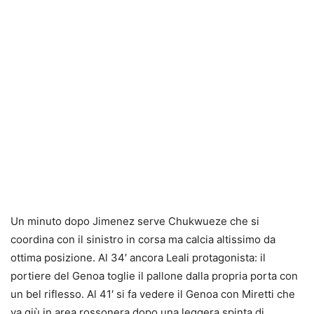
Un minuto dopo Jimenez serve Chukwueze che si
coordina con il sinistro in corsa ma calcia altissimo da
ottima posizione. Al 34′ ancora Leali protagonista: il
portiere del Genoa toglie il pallone dalla propria porta con
un bel riflesso. Al 41′ si fa vedere il Genoa con Miretti che
va giù in area rossonera dopo una leggera spinta di