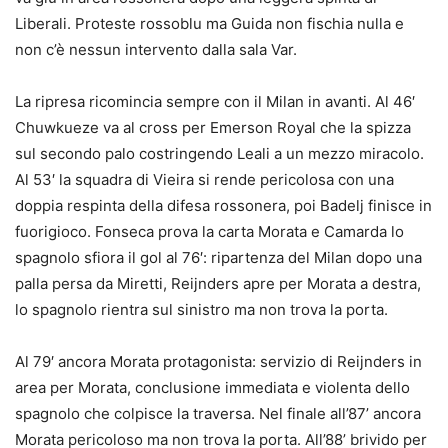
Liberali. Proteste rossoblu ma Guida non fischia nulla e
non c’è nessun intervento dalla sala Var.
La ripresa ricomincia sempre con il Milan in avanti. Al 46′
Chuwkueze va al cross per Emerson Royal che la spizza
sul secondo palo costringendo Leali a un mezzo miracolo.
Al 53′ la squadra di Vieira si rende pericolosa con una
doppia respinta della difesa rossonera, poi Badelj finisce in
fuorigioco. Fonseca prova la carta Morata e Camarda lo
spagnolo sfiora il gol al 76′: ripartenza del Milan dopo una
palla persa da Miretti, Reijnders apre per Morata a destra,
lo spagnolo rientra sul sinistro ma non trova la porta.
Al 79′ ancora Morata protagonista: servizio di Reijnders in
area per Morata, conclusione immediata e violenta dello
spagnolo che colpisce la traversa. Nel finale all’87’ ancora
Morata pericoloso ma non trova la porta. All’88’ brivido per