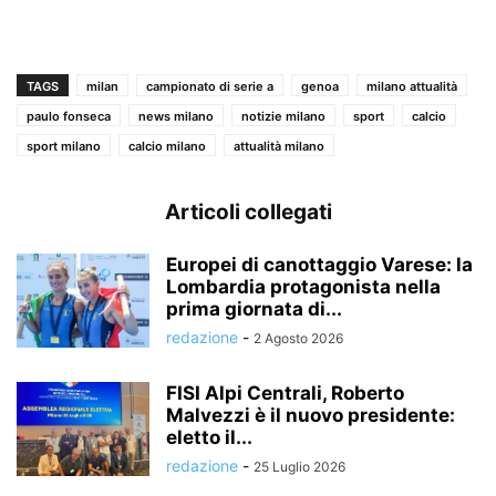
TAGS
milan
campionato di serie a
genoa
milano attualità
paulo fonseca
news milano
notizie milano
sport
calcio
sport milano
calcio milano
attualità milano
Articoli collegati
Europei di canottaggio Varese: la
Lombardia protagonista nella
prima giornata di...
redazione
-
2 Agosto 2026
FISI Alpi Centrali, Roberto
Malvezzi è il nuovo presidente:
eletto il...
redazione
-
25 Luglio 2026