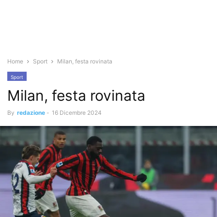
Home
Sport
Milan, festa rovinata
Sport
Milan, festa rovinata
By
redazione
-
16 Dicembre 2024