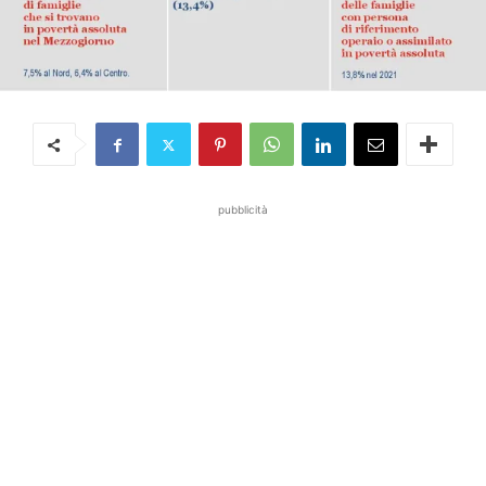
pubblicità