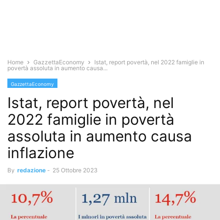
Home
GazzettaEconomy
Istat, report povertà, nel 2022 famiglie in
povertà assoluta in aumento causa...
GazzettaEconomy
Istat, report povertà, nel
2022 famiglie in povertà
assoluta in aumento causa
inflazione
By
redazione
-
25 Ottobre 2023