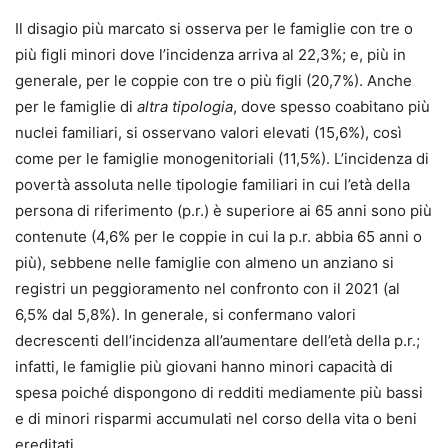
Il disagio più marcato si osserva per le famiglie con tre o
più figli minori dove l’incidenza arriva al 22,3%; e, più in
generale, per le coppie con tre o più figli (20,7%). Anche
per le famiglie di
altra tipologia
, dove spesso coabitano più
nuclei familiari, si osservano valori elevati (15,6%), così
come per le famiglie monogenitoriali (11,5%). L’incidenza di
povertà assoluta nelle tipologie familiari in cui l’età della
persona di riferimento (p.r.) è superiore ai 65 anni sono più
contenute (4,6% per le coppie in cui la p.r. abbia 65 anni o
più), sebbene nelle famiglie con almeno un anziano si
registri un peggioramento nel confronto con il 2021 (al
6,5% dal 5,8%). In generale, si confermano valori
decrescenti dell’incidenza all’aumentare dell’età della p.r.;
infatti, le famiglie più giovani hanno minori capacità di
spesa poiché dispongono di redditi mediamente più bassi
e di minori risparmi accumulati nel corso della vita o beni
ereditati.