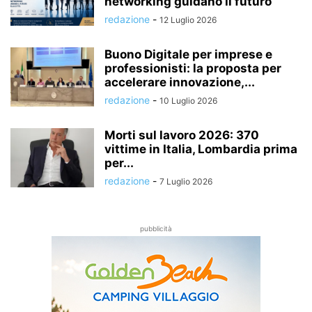
networking guidano il futuro
redazione
-
12 Luglio 2026
Buono Digitale per imprese e
professionisti: la proposta per
accelerare innovazione,...
redazione
-
10 Luglio 2026
Morti sul lavoro 2026: 370
vittime in Italia, Lombardia prima
per...
redazione
-
7 Luglio 2026
pubblicità