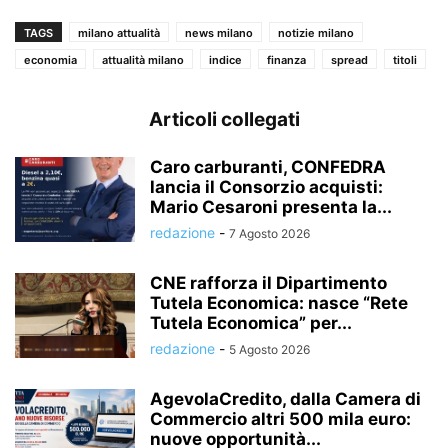
TAGS
milano attualità
news milano
notizie milano
economia
attualità milano
indice
finanza
spread
titoli
Articoli collegati
Caro carburanti, CONFEDRA
lancia il Consorzio acquisti:
Mario Cesaroni presenta la...
redazione
-
7 Agosto 2026
CNE rafforza il Dipartimento
Tutela Economica: nasce “Rete
Tutela Economica” per...
redazione
-
5 Agosto 2026
AgevolaCredito, dalla Camera di
Commercio altri 500 mila euro:
nuove opportunità...