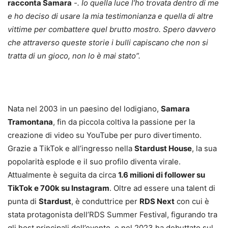
racconta Samara
-. Io quella luce l’ho trovata dentro di me
e ho deciso di usare la mia testimonianza e quella di altre
vittime per combattere quel brutto mostro. Spero davvero
che attraverso queste storie i bulli capiscano che non si
tratta di un gioco, non lo è mai stato”.
Nata nel 2003 in un paesino del lodigiano,
Samara
Tramontana
, fin da piccola coltiva la passione per la
creazione di video su YouTube per puro divertimento.
Grazie a TikTok e all’ingresso nella
Stardust House
, la sua
popolarità esplode e il suo profilo diventa virale.
Attualmente è seguita da circa
1.6 milioni di follower su
TikTok e 700k su Instagram
. Oltre ad essere una talent di
punta di
Stardust
, è conduttrice per
RDS Next
con cui è
stata protagonista dell’RDS Summer Festival, figurando tra
gli host principali dell’evento, e nel 2023 ha debuttato sul