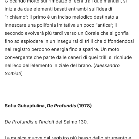
Giocando molto sul rimbalzo di echi tra i due manuali, si
inizia da due elementi basati entrambi sull’idea di
“richiamo”: il primo è un inciso melodico destinato a
innescare una polifonia imitativa un poco “antica”; il
secondo evolverà più tardi verso un Corale che si gonfia
fino ad esplodere in un inseguirsi di trilli che diffondendosi
nel registro perdono energia fino a sparire. Un moto
convergente che parte dalle ceneri di quei trilli si richiude
nell’eco dell’elemento iniziale del brano. (
Alessandro
Solbiati
)
Sofia Gubajdulina,
De Profundis
(1978)
De Profundis
è l’
incipit
del Salmo 130.
La musica muove dal registro più basso dello strumento e