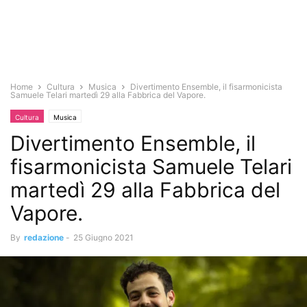
Home
Cultura
Musica
Divertimento Ensemble, il fisarmonicista
Samuele Telari martedì 29 alla Fabbrica del Vapore.
Cultura
Musica
Divertimento Ensemble, il
fisarmonicista Samuele Telari
martedì 29 alla Fabbrica del
Vapore.
By
redazione
-
25 Giugno 2021