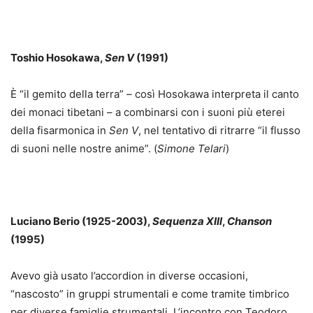
Toshio Hosokawa,
Sen V
(1991)
È “il gemito della terra” – così Hosokawa interpreta il canto
dei monaci tibetani – a combinarsi con i suoni più eterei
della fisarmonica in
Sen V
, nel tentativo di ritrarre “il flusso
di suoni nelle nostre anime”. (
Simone Telari
)
Luciano Berio (1925-2003),
Sequenza XIII
,
Chanson
(1995)
Avevo già usato l’accordion in diverse occasioni,
“nascosto” in gruppi strumentali e come tramite timbrico
per diverse famiglie strumentali. L’incontro con Teodoro