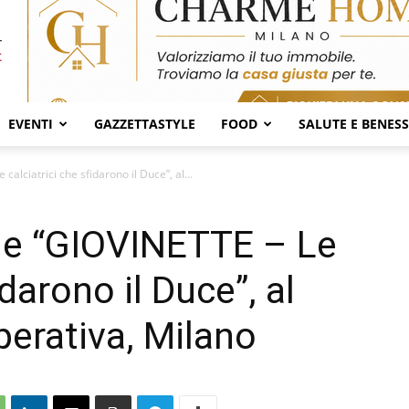
EVENTI
GAZZETTASTYLE
FOOD
SALUTE E BENES
alciatrici che sfidarono il Duce”, al...
ale “GIOVINETTE – Le
idarono il Duce”, al
perativa, Milano