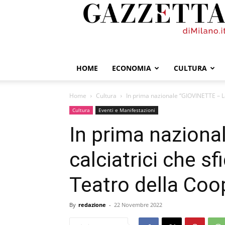
GazzettadiMilano.it
HOME
ECONOMIA
CULTURA
Home
Cultura
In prima nazionale “GIOVINETTE – Le c
Cultura
Eventi e Manifestazioni
In prima nazion
calciatrici che sf
Teatro della Coo
By
redazione
-
22 Novembre 2022