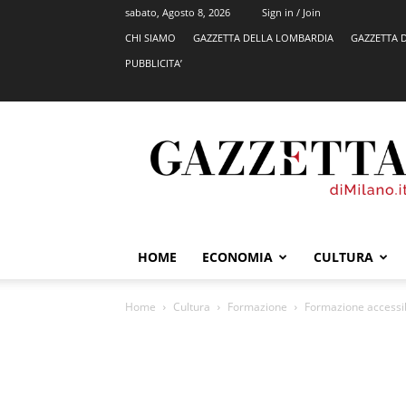
sabato, Agosto 8, 2026
Sign in / Join
CHI SIAMO
GAZZETTA DELLA LOMBARDIA
GAZZETTA 
PUBBLICITA’
GazzettadiMilano.it
HOME
ECONOMIA
CULTURA
Home
Cultura
Formazione
Formazione accessib