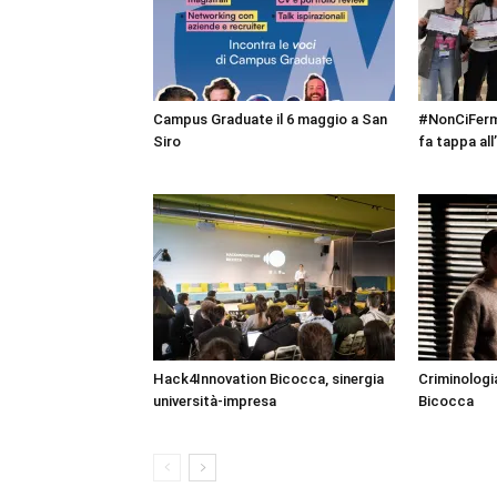
Campus Graduate il 6 maggio a San
#NonCiFerm
Siro
fa tappa all
Hack4Innovation Bicocca, sinergia
Criminologi
università-impresa
Bicocca