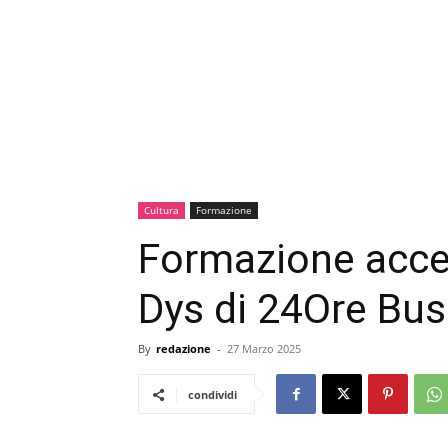
Cultura
Formazione
Formazione acces
Dys di 24Ore Bus
By
redazione
-
27 Marzo 2025
condividi