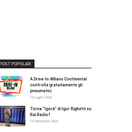
POST POPOLARI
A Drive-In-Milano Continental
controlla gratuitamente gli
pneumatici.
16 Luglio 2020
Torna “Igorà” di Igor Righetti su
Rai Radio1
19 Settembre 2024