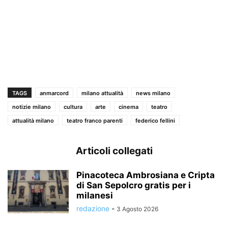
TAGS
anmarcord
milano attualità
news milano
notizie milano
cultura
arte
cinema
teatro
attualità milano
teatro franco parenti
federico fellini
Articoli collegati
Pinacoteca Ambrosiana e Cripta
di San Sepolcro gratis per i
milanesi
redazione
-
3 Agosto 2026