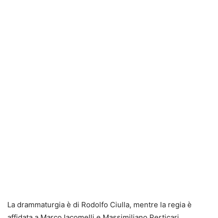
La drammaturgia è di Rodolfo Ciulla, mentre la regia è
affidata a Marco Iacomelli e Massimiliano Perticari.