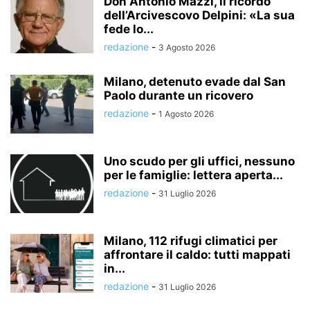
Don Antonio Mazzi, il ricordo
dell’Arcivescovo Delpini: «La sua
fede lo...
redazione
-
3 Agosto 2026
Milano, detenuto evade dal San
Paolo durante un ricovero
redazione
-
1 Agosto 2026
Uno scudo per gli uffici, nessuno
per le famiglie: lettera aperta...
redazione
-
31 Luglio 2026
Milano, 112 rifugi climatici per
affrontare il caldo: tutti mappati
in...
redazione
-
31 Luglio 2026