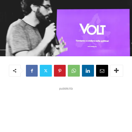
pubblicità