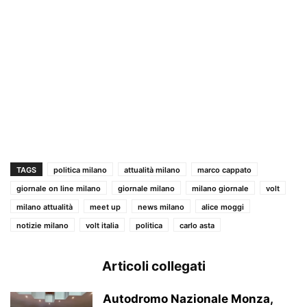
TAGS
politica milano
attualità milano
marco cappato
giornale on line milano
giornale milano
milano giornale
volt
milano attualità
meet up
news milano
alice moggi
notizie milano
volt italia
politica
carlo asta
Articoli collegati
Autodromo Nazionale Monza,