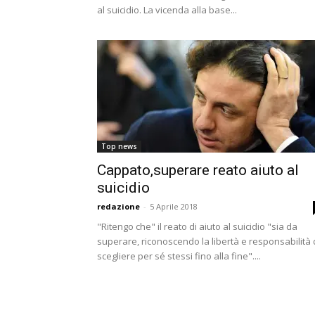
al suicidio. La vicenda alla base...
Top news
Cappato,superare reato aiuto al
suicidio
redazione
-
5 Aprile 2018
"Ritengo che" il reato di aiuto al suicidio "sia da
superare, riconoscendo la libertà e responsabilità 
scegliere per sé stessi fino alla fine"....