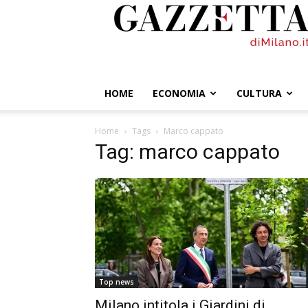
GazzettadiMilano.it
HOME
ECONOMIA
CULTURA
Home
Tags
Marco cappato
Tag: marco cappato
Top news
Milano intitola i Giardini di