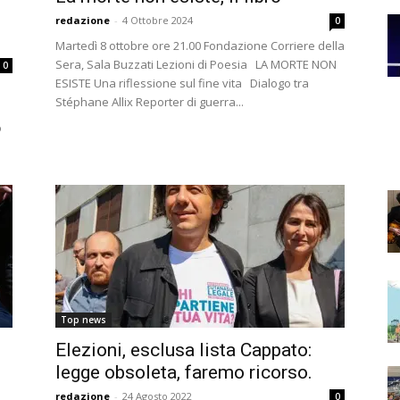
redazione
-
4 Ottobre 2024
0
Martedì 8 ottobre ore 21.00 Fondazione Corriere della
Sera, Sala Buzzati Lezioni di Poesia LA MORTE NON
0
ESISTE Una riflessione sul fine vita Dialogo tra
Stéphane Allix Reporter di guerra...
o
Top news
Elezioni, esclusa lista Cappato:
legge obsoleta, faremo ricorso.
redazione
-
24 Agosto 2022
0