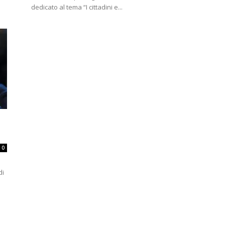
dedicato al tema “I cittadini e...
0
di