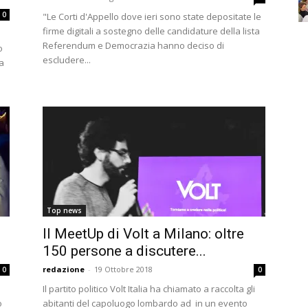
0
"Le Corti d'Appello dove ieri sono state depositate le
firme digitali a sostegno delle candidature della lista
Referendum e Democrazia hanno deciso di
o
escludere...
a
Top news
Il MeetUp di Volt a Milano: oltre
150 persone a discutere...
redazione
-
19 Ottobre 2018
0
0
Il partito politico Volt Italia ha chiamato a raccolta gli
o
abitanti del capoluogo lombardo ad in un evento