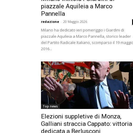
piazzale Aquileia a Marco
Pannella
redazione
-
20 Maggio 2026
Milano ha dedicato ieri pomeriggio i Giardini di
piazzale Aquileia a Marco Pannella, storico leader
del Partito Radicale Italiano, scomparso il 19 maggi
2016...
Top news
Elezioni suppletive di Monza,
Galliani straccia Cappato: vittoria
dedicata a Berlusconi