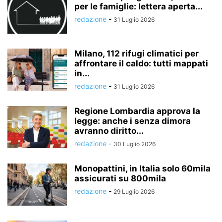
per le famiglie: lettera aperta...
redazione
-
31 Luglio 2026
Milano, 112 rifugi climatici per
affrontare il caldo: tutti mappati
in...
redazione
-
31 Luglio 2026
Regione Lombardia approva la
legge: anche i senza dimora
avranno diritto...
redazione
-
30 Luglio 2026
Monopattini, in Italia solo 60mila
assicurati su 800mila
redazione
-
29 Luglio 2026