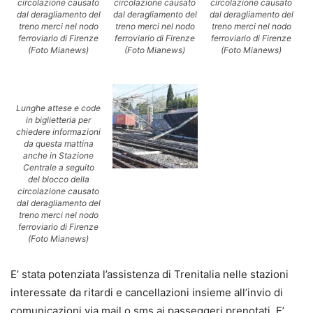
circolazione causato
circolazione causato
circolazione causato
dal deragliamento del
dal deragliamento del
dal deragliamento del
treno merci nel nodo
treno merci nel nodo
treno merci nel nodo
ferroviario di Firenze
ferroviario di Firenze
ferroviario di Firenze
(Foto Mianews)
(Foto Mianews)
(Foto Mianews)
Lunghe attese e code
in biglietteria per
chiedere informazioni
da questa mattina
anche in Stazione
Centrale a seguito
del blocco della
circolazione causato
dal deragliamento del
treno merci nel nodo
ferroviario di Firenze
(Foto Mianews)
E’ stata potenziata l’assistenza di Trenitalia nelle stazioni
interessate da ritardi e cancellazioni insieme all’invio di
comunicazioni via mail o sms ai passeggeri prenotati. E’