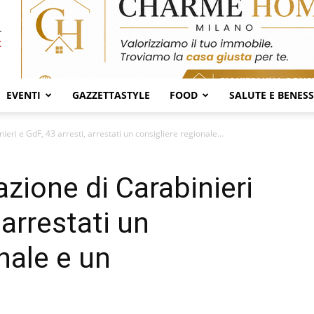
EVENTI
GAZZETTASTYLE
FOOD
SALUTE E BENES
eri e GdF, 43 arresti, arrestati un consigliere regionale...
zione di Carabinieri
 arrestati un
nale e un