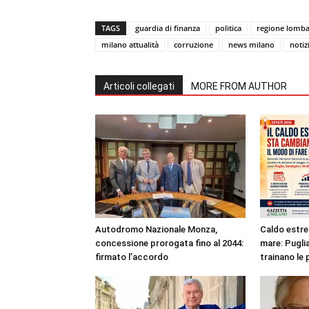
TAGS
guardia di finanza
politica
regione lomba
milano attualità
corruzione
news milano
notiz
Articoli collegati
MORE FROM AUTHOR
Autodromo Nazionale Monza,
Caldo estre
concessione prorogata fino al 2044:
mare: Puglia
firmato l’accordo
trainano le 