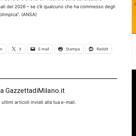
rnali del 2026 – se c’è qualcuno che ha commesso degli
 olimpica”. (ANSA)
In
X
E-mail
Stampa
Reddit
da GazzettadiMilano.it
ltimi articoli inviati alla tua e-mail.