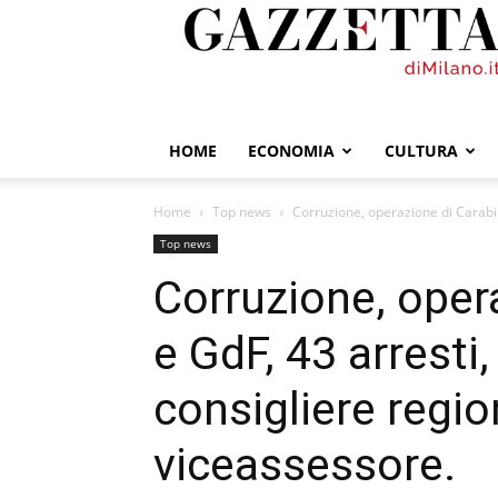
GazzettadiMilano.it
HOME
ECONOMIA
CULTURA
Home
Top news
Corruzione, operazione di Carabini
Top news
Corruzione, opera
e GdF, 43 arresti,
consigliere regio
viceassessore.