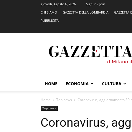
giovedì, Agosto 6, 2026
Sign in / Join
CHI SIAMO
GAZZETTA DELLA LOMBARDIA
GAZZETTA 
PUBBLICITA’
GazzettadiMilano.it
HOME
ECONOMIA
CULTURA
Home
Top news
Coronavirus, aggiornamento 30 ma
Top news
Coronavirus, ag