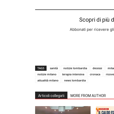
Scopri di più 
Abbonati per ricevere gli u
TAGS
sanità
notizie lombardia
decessi
mila
notizie milano
terapia intensiva
cronaca
ricove
attualità milano
news lombardia
Articoli collegati
MORE FROM AUTHOR