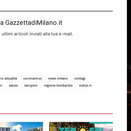
da GazzettadiMilano.it
ltimi articoli inviati alla tua e-mail.
no attualità
coronavirus
news milano
contagi
ri
salute
tamponi
regione lombardia
indice rt