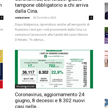
n
tampone obbligatorio a chi arriva
dalla Cina.
redazione
-
28 Dicembre 2022
0
0
Dopo Malpensa, riprendono anche all'aeroporto di
ore
Fiumicino i test per i voli provenienti dalla Cina. Lo
comunica l'assessore alla Sanità del Lazio Alessio
D'Amato. "In attesa...
Uncategorized
Coronavirus, aggiornamento 24
giugno, 8 decessi e 8.302 nuovi
casi nelle...