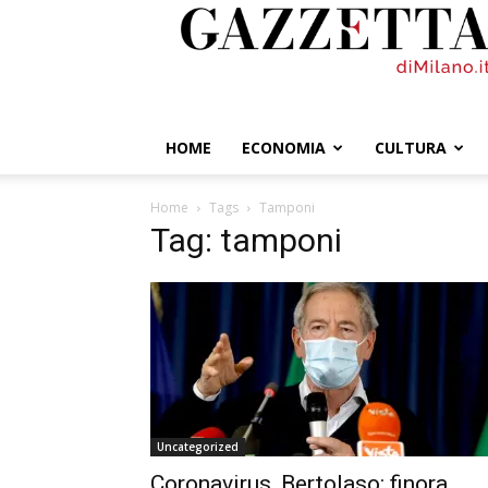
GazzettadiMilano.it
HOME
ECONOMIA
CULTURA
Home
Tags
Tamponi
Tag: tamponi
Uncategorized
Coronavirus, Bertolaso: finora