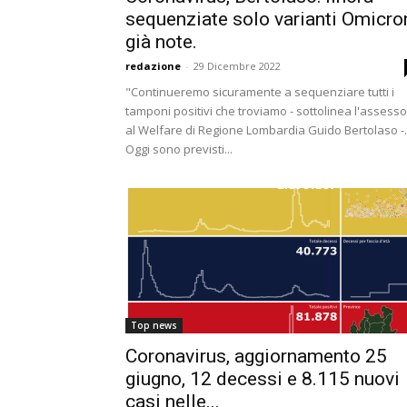
sequenziate solo varianti Omicro
già note.
redazione
-
29 Dicembre 2022
"Continueremo sicuramente a sequenziare tutti i
tamponi positivi che troviamo - sottolinea l'assess
al Welfare di Regione Lombardia Guido Bertolaso -.
Oggi sono previsti...
Top news
Coronavirus, aggiornamento 25
giugno, 12 decessi e 8.115 nuovi
casi nelle...