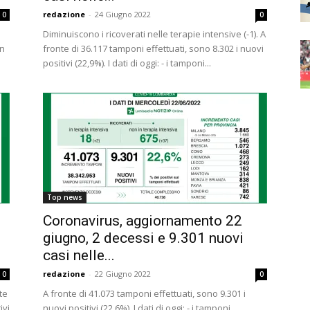
redazione
-
24 Giugno 2022
0
0
Diminuiscono i ricoverati nelle terapie intensive (-1). A
un
fronte di 36.117 tamponi effettuati, sono 8.302 i nuovi
positivi (22,9%). I dati di oggi: - i tamponi...
Top news
Coronavirus, aggiornamento 22
giugno, 2 decessi e 9.301 nuovi
casi nelle...
redazione
-
22 Giugno 2022
0
0
nte
A fronte di 41.073 tamponi effettuati, sono 9.301 i
ivi
nuovi positivi (22,6%). I dati di oggi: - i tamponi