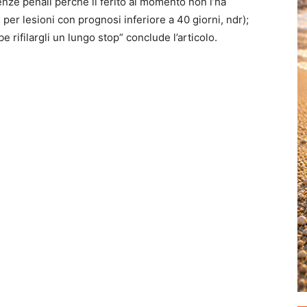
ze penali perché il ferito al momento non l’ha
 per lesioni con prognosi inferiore a 40 giorni, ndr);
e rifilargli un lungo stop
” conclude l’articolo.