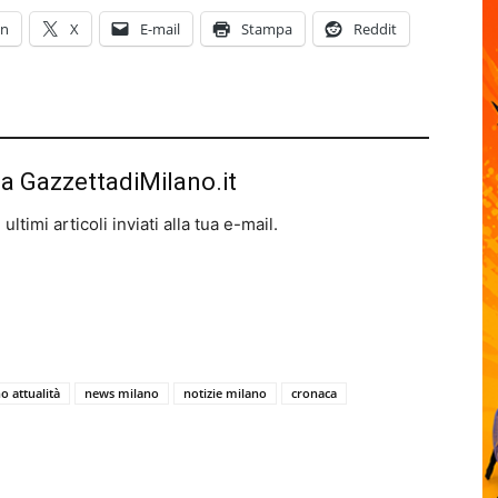
In
X
E-mail
Stampa
Reddit
da GazzettadiMilano.it
ltimi articoli inviati alla tua e-mail.
o attualità
news milano
notizie milano
cronaca