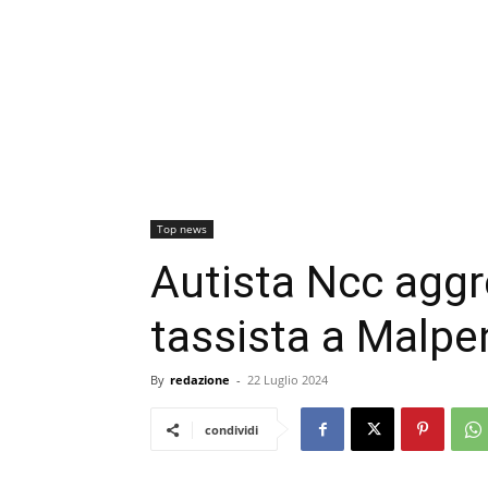
Top news
Autista Ncc aggr
tassista a Malpe
By
redazione
-
22 Luglio 2024
condividi