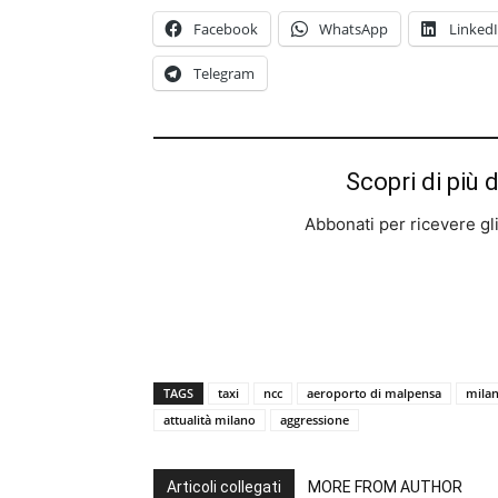
Facebook
WhatsApp
Linked
Telegram
Scopri di più 
Abbonati per ricevere gli u
TAGS
taxi
ncc
aeroporto di malpensa
milan
attualità milano
aggressione
Articoli collegati
MORE FROM AUTHOR