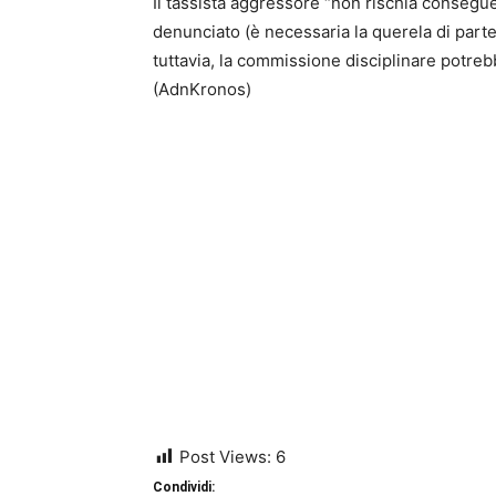
Il
tassista aggressore “non rischia conseguen
denunciato
(è necessaria la querela di parte
tuttavia, la commissione disciplinare potrebb
(AdnKronos)
Post Views:
6
Condividi: