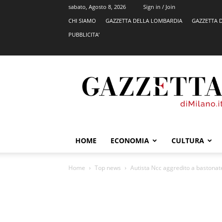
sabato, Agosto 8, 2026
Sign in / Join
CHI SIAMO
GAZZETTA DELLA LOMBARDIA
GAZZETTA 
PUBBLICITA’
GazzettadiMilano.it
HOME
ECONOMIA
CULTURA
Home
Top news
Autista Ncc aggredito a bastonat