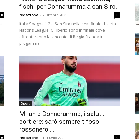
fischi per Donnarumma a san Siro.
redazione
-
7 Ottobre 2021
0
0
La
Italia Spagna 1-2 a San Siro nella semifinale di Uefa
Nations League. Gli iberici sono in finale dove
affronteranno la vincente di Belgio-Francia in
progamma...
Sport
Milan e Donnarumma, i saluti. Il
portiere: sarò sempre tifoso
rossonero....
redazione
-
14 Luglio 2021
0
0