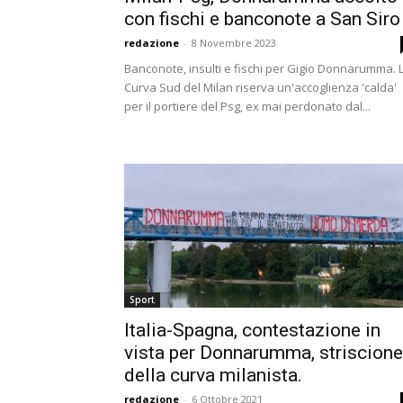
con fischi e banconote a San Siro
redazione
-
8 Novembre 2023
Banconote, insulti e fischi per Gigio Donnarumma. 
Curva Sud del Milan riserva un'accoglienza 'calda'
per il portiere del Psg, ex mai perdonato dal...
Sport
Italia-Spagna, contestazione in
vista per Donnarumma, striscione
della curva milanista.
redazione
-
6 Ottobre 2021