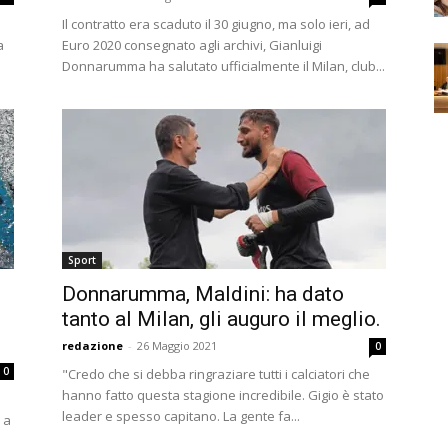
Il contratto era scaduto il 30 giugno, ma solo ieri, ad
a
Euro 2020 consegnato agli archivi, Gianluigi
Donnarumma ha salutato ufficialmente il Milan, club...
Sport
Donnarumma, Maldini: ha dato
tanto al Milan, gli auguro il meglio.
redazione
-
26 Maggio 2021
0
0
"Credo che si debba ringraziare tutti i calciatori che
hanno fatto questa stagione incredibile. Gigio è stato
leader e spesso capitano. La gente fa...
i a