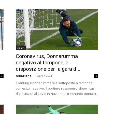
Sport
l
Coronavirus, Donnarumma
negativo al tampone, a
disposizione per la gara di...
redazione
-
1 Aprile 2021
0
0
Gianluigi Donnarumma si è sottoposto a tampone
con esito negativo. Il portiere rossonero, dopo i casi
di positività al Covid in Nazionale (Leonardo Bonucci...