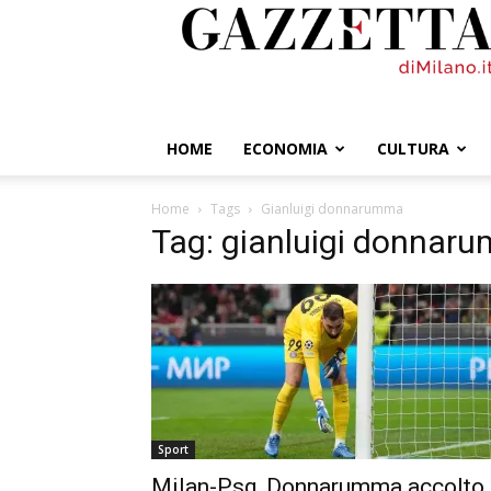
GazzettadiMilano.it
HOME
ECONOMIA
CULTURA
Home
Tags
Gianluigi donnarumma
Tag: gianluigi donnar
Sport
Milan-Psg, Donnarumma accolto