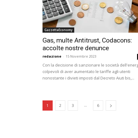
GazzettaEconomy
Gas, multe Antitrust, Codacons:
accolte nostre denunce
redazione
-
15 Novembre 2023
Con la decisione di sanzionare le società dell'ener
colpevoli di aver aumentato le tariffe agli utenti
nonostante i divieti imposti dal Decreto Aiuti bis,...
...
1
2
3
6