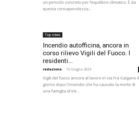
un pericolo concreto per l’equilibrio climatico. È da
questa consapevolezza...
Top news
Incendio autofficina, ancora in
corso rilievo Vigili del Fuoco. I
residenti...
redazione
-
15 Giugno 2024
Vigili del fuoco ancora al lavoro in via Fra Galgario il
giorno dopo l'incendio che ha causato la morte di
una famiglia di tre...