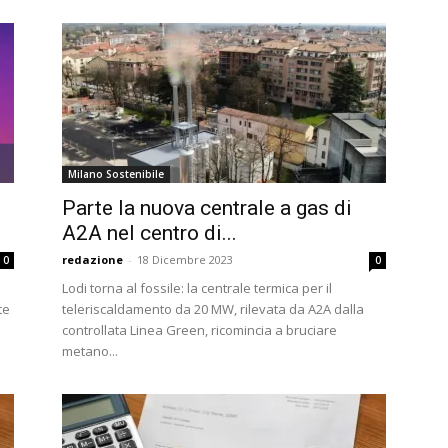
Milano Sostenibile
Parte la nuova centrale a gas di
A2A nel centro di...
redazione
-
18 Dicembre 2023
0
0
‍Lodi torna al fossile: la centrale termica per il
te
teleriscaldamento da 20 MW, rilevata da A2A dalla
controllata Linea Green, ricomincia a bruciare
metano...