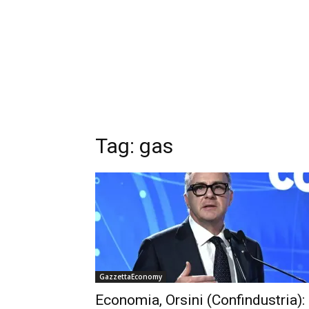
Tag: gas
GazzettaEconomy
Economia, Orsini (Confindustria):