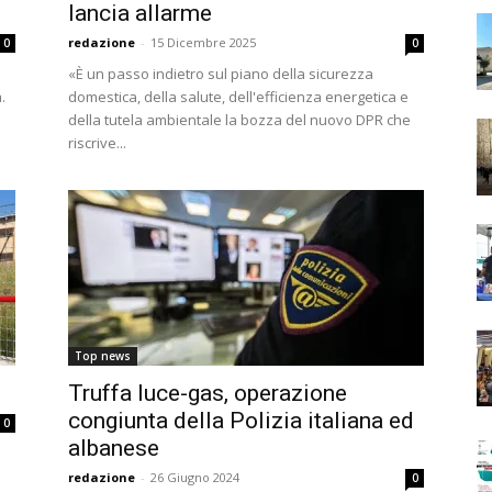
lancia allarme
redazione
-
15 Dicembre 2025
0
0
«È un passo indietro sul piano della sicurezza
.
domestica, della salute, dell'efficienza energetica e
della tutela ambientale la bozza del nuovo DPR che
riscrive...
Top news
Truffa luce-gas, operazione
congiunta della Polizia italiana ed
0
albanese
redazione
-
26 Giugno 2024
0