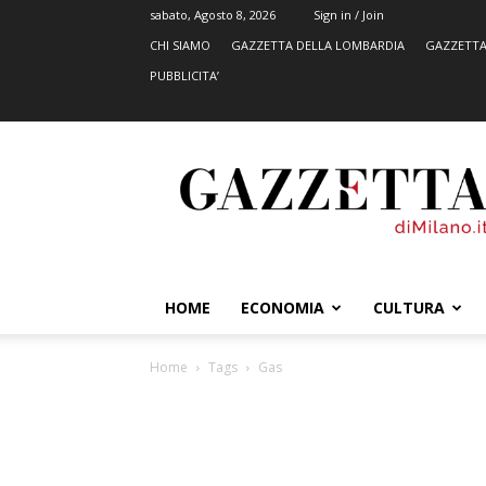
sabato, Agosto 8, 2026
Sign in / Join
CHI SIAMO
GAZZETTA DELLA LOMBARDIA
GAZZETTA
PUBBLICITA’
GazzettadiMilano.it
HOME
ECONOMIA
CULTURA
Home
Tags
Gas