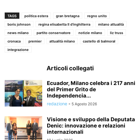
TAGS
politica estera
gran bretagna
regno unito
boris johnson
regina elisabetta II d'inghilterra
milano attualità
news milano
partito conservatore
notizie milano
liz truss
cronaca
premier
attualità milano
castello di balmoral
integrazione
Articoli collegati
Ecuador, Milano celebra i 217 anni
del Primer Grito de
Independencia...
redazione
-
5 Agosto 2026
Visione e sviluppo della Deputata
Denic: innovazione e relazioni
internazionali