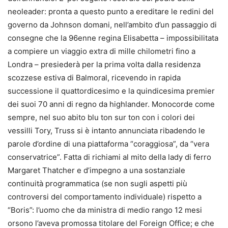
neoleader: pronta a questo punto a ereditare le redini del
governo da Johnson domani, nell’ambito d’un passaggio di
consegne che la 96enne regina Elisabetta – impossibilitata
a compiere un viaggio extra di mille chilometri fino a
Londra – presiederà per la prima volta dalla residenza
scozzese estiva di Balmoral, ricevendo in rapida
successione il quattordicesimo e la quindicesima premier
dei suoi 70 anni di regno da highlander. Monocorde come
sempre, nel suo abito blu ton sur ton con i colori dei
vessilli Tory, Truss si è intanto annunciata ribadendo le
parole d’ordine di una piattaforma “coraggiosa”, da “vera
conservatrice”. Fatta di richiami al mito della lady di ferro
Margaret Thatcher e d’impegno a una sostanziale
continuità programmatica (se non sugli aspetti più
controversi del comportamento individuale) rispetto a
“Boris”: l’uomo che da ministra di medio rango 12 mesi
orsono l’aveva promossa titolare del Foreign Office; e che