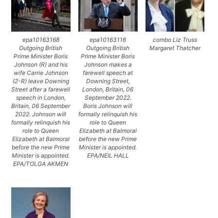
epa10163168
epa10163116
combo Liz Truss
Outgoing British
Outgoing British
Margaret Thatcher
Prime Minister Boris
Prime Minister Boris
Johnson (R) and his
Johnson makes a
wife Carrie Johnson
farewell speech at
(2-R) leave Downing
Downing Street,
Street after a farewell
London, Britain, 06
speech in London,
September 2022.
Britain, 06 September
Boris Johnson will
2022. Johnson will
formally relinquish his
formally relinquish his
role to Queen
role to Queen
Elizabeth at Balmoral
Elizabeth at Balmoral
before the new Prime
before the new Prime
Minister is appointed.
Minister is appointed.
EPA/NEIL HALL
EPA/TOLGA AKMEN