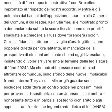
necessità di “un rapporto costruttivo” con Bruxelles
improntato al “rispetto dei nostri accordi”. Mentre è già
polemica dai banchi dell’opposizione laburista alla Camera
dei Comuni, il cui leader, Keir Starmer, si è mostrato pronto
a denunciare da subito la scure fiscale come una priorità
sbagliata e a chiedere a Truss dove “prenderà i soldi”.
Oltre a sfidarla a sottoporsi al vaglio d’una legittimazione
popolare diretta per ora latitante, in mancanza della
prospettiva di elezioni anticipate che ad oggi Liz esclude,
insistendo di voler arrivare sino al termine della legislatura
di “fine 2024”. Ma che potrebbe essere costretta ad
affrontare comunque, sullo sfondo delle nuove, implacabili
fronde interne Tory a cui il Mirror già guarda: senza
escludere addirittura un contro golpe nei prossimi mesi
per provare a ri-sostituirla con un Johnson la cui ombra –
nonostante tutto e in barba al sostegno dichiarato o agli
appelli all’unità – rimane ingombrante dietro di lei. (ANSA)