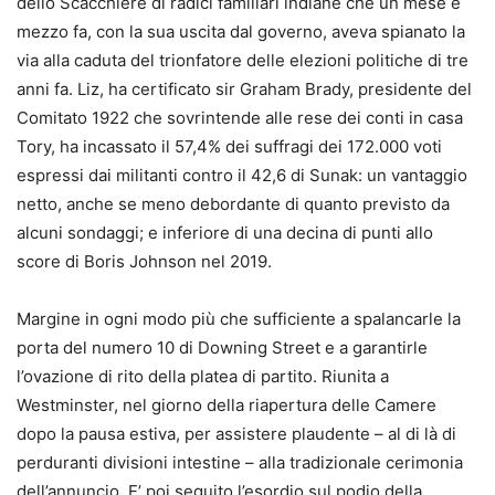
dello Scacchiere di radici familiari indiane che un mese e
mezzo fa, con la sua uscita dal governo, aveva spianato la
via alla caduta del trionfatore delle elezioni politiche di tre
anni fa. Liz, ha certificato sir Graham Brady, presidente del
Comitato 1922 che sovrintende alle rese dei conti in casa
Tory, ha incassato il 57,4% dei suffragi dei 172.000 voti
espressi dai militanti contro il 42,6 di Sunak: un vantaggio
netto, anche se meno debordante di quanto previsto da
alcuni sondaggi; e inferiore di una decina di punti allo
score di Boris Johnson nel 2019.
Margine in ogni modo più che sufficiente a spalancarle la
porta del numero 10 di Downing Street e a garantirle
l’ovazione di rito della platea di partito. Riunita a
Westminster, nel giorno della riapertura delle Camere
dopo la pausa estiva, per assistere plaudente – al di là di
perduranti divisioni intestine – alla tradizionale cerimonia
dell’annuncio. E’ poi seguito l’esordio sul podio della