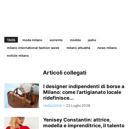
TAGS
moda milano
sorrento
modda
jasha
milano international fashion week
milano attualità
news milano
notizie milano
Articoli collegati
I designer indipendenti di borse a
Milano: come l’artigianato locale
ridefinisce...
redazione
-
23 Luglio 2026
Yenisey Constantin: attrice,
modella e imprenditrice, il talento