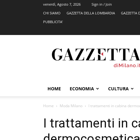
venerdì, Agosto 7, 2026
Sign in / Join
CHI SIAMO
GAZZETTA DELLA LOMBARDIA
GAZZETTA 
PUBBLICITA’
GazzettadiMilano.it
HOME
ECONOMIA
CULTURA
Home
Moda Milano
I trattamenti in cabina dermoc
I trattamenti in 
dermocosmetica m