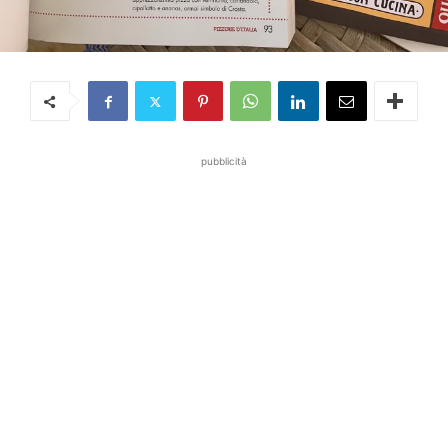
pubblicità