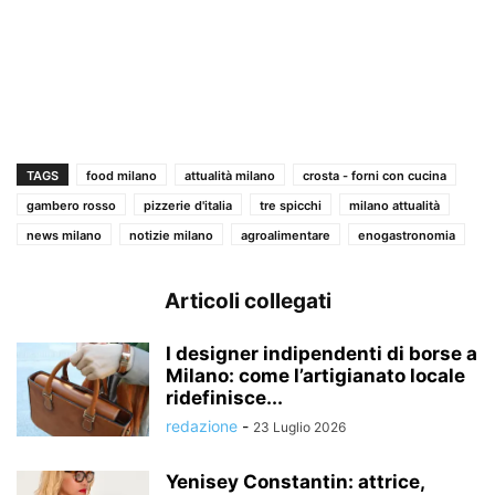
TAGS
food milano
attualità milano
crosta - forni con cucina
gambero rosso
pizzerie d'italia
tre spicchi
milano attualità
news milano
notizie milano
agroalimentare
enogastronomia
Articoli collegati
I designer indipendenti di borse a
Milano: come l’artigianato locale
ridefinisce...
redazione
-
23 Luglio 2026
Yenisey Constantin: attrice,