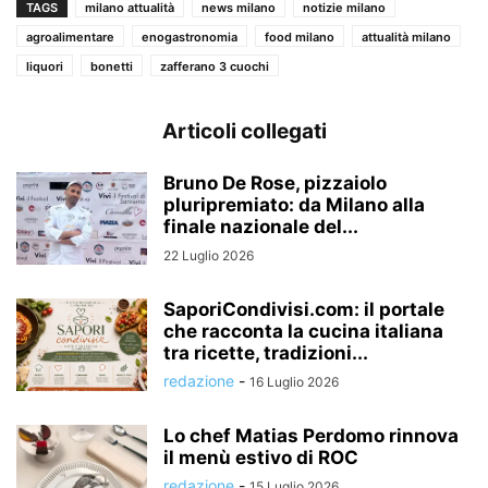
TAGS
milano attualità
news milano
notizie milano
agroalimentare
enogastronomia
food milano
attualità milano
liquori
bonetti
zafferano 3 cuochi
Articoli collegati
Bruno De Rose, pizzaiolo
pluripremiato: da Milano alla
finale nazionale del...
22 Luglio 2026
SaporiCondivisi.com: il portale
che racconta la cucina italiana
tra ricette, tradizioni...
redazione
-
16 Luglio 2026
Lo chef Matias Perdomo rinnova
il menù estivo di ROC
redazione
-
15 Luglio 2026