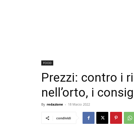
FOOD
Prezzi: contro i r
nell’orto, i consig
By
redazione
-
18 Marzo 2022
condividi