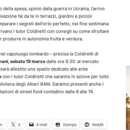
o della spesa, spinto dalla guerra in Ucraina, l’arrivo
ivazione fai da te in terrazzi, giardini e piccoli
parare i segreti dell’orto perfetto, nel fine settimana
vano i tutor Coldiretti con consigli su come sfruttare
er produrre in autonomia frutta e verdura.
el capoluogo lombardo – precisa la Coldiretti di
ani, sabato 19 marzo
dalle ore 9.30: al mercato
sarà allestito uno spazio dedicato alle erbe
o
con i tutor Coldiretti che saranno in azione per tutto
iblioteca degli Alberi BAM. Saranno presenti anche i
stazioni di street food contadino dalle 8 alle 18.
In
X
E-mail
Stampa
Reddit