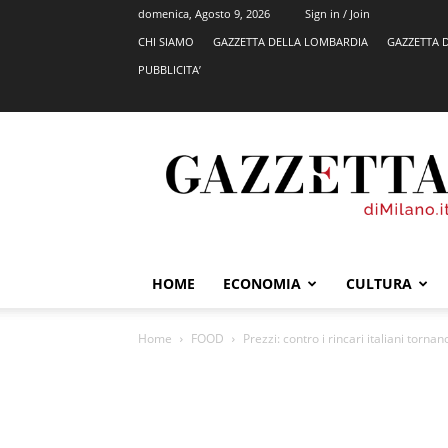
domenica, Agosto 9, 2026
Sign in / Join
CHI SIAMO
GAZZETTA DELLA LOMBARDIA
GAZZETTA 
PUBBLICITA’
GazzettadiMilano.it
HOME
ECONOMIA
CULTURA
Home
FOOD
Prezzi: contro i rincari italiani tornano 