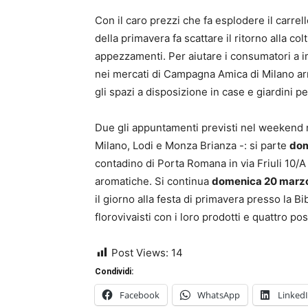
Con il caro prezzi che fa esplodere il carrell
della primavera fa scattare il ritorno alla colt
appezzamenti. Per aiutare i consumatori a im
nei mercati di Campagna Amica di Milano arri
gli spazi a disposizione in case e giardini p
Due gli appuntamenti previsti nel weekend n
Milano, Lodi e Monza Brianza -: si parte
dom
contadino di Porta Romana in via Friuli 10/A 
aromatiche. Si continua
domenica 20 marz
il giorno alla festa di primavera presso la B
florovivaisti con i loro prodotti e quattro po
Post Views:
14
Condividi:
Facebook
WhatsApp
Linked