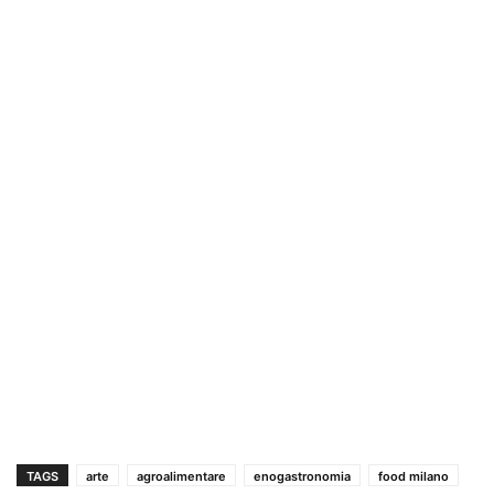
TAGS
arte
agroalimentare
enogastronomia
food milano