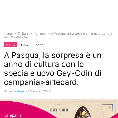
Home
Cultura
Turismo
A Pasqua, la sorpresa è un anno di cultura
con lo speciale...
Cultura
Turismo
FOOD
A Pasqua, la sorpresa è un
anno di cultura con lo
speciale uovo Gay-Odin di
campania>artecard.
By
redazione
-
10 Marzo 2023