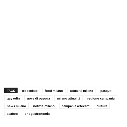
TAGS
cioccolato
food milano
attualità milano
pasqua
gay odin
uova di pasqua
milano attualità
regione campania
news milano
notizie milano
campania artecard
cultura
scabec
enogastronomia