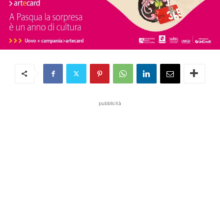
pubblicità