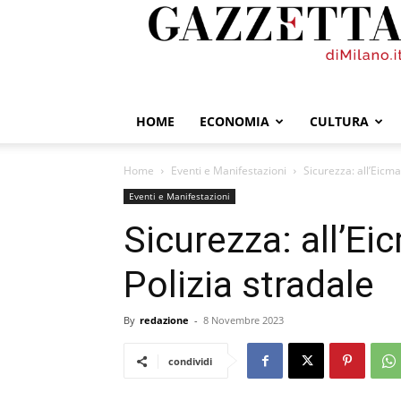
GazzettadiMilano.it
HOME
ECONOMIA
CULTURA
Home
Eventi e Manifestazioni
Sicurezza: all’Eicma
Eventi e Manifestazioni
Sicurezza: all’Ei
Polizia stradale
By
redazione
-
8 Novembre 2023
condividi