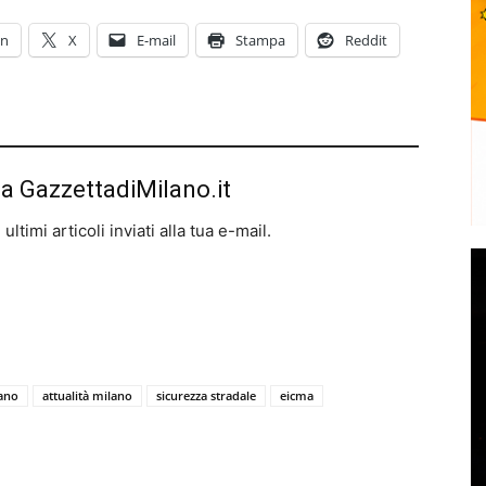
In
X
E-mail
Stampa
Reddit
da GazzettadiMilano.it
ltimi articoli inviati alla tua e-mail.
lano
attualità milano
sicurezza stradale
eicma