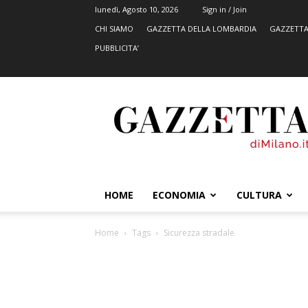
lunedì, Agosto 10, 2026
Sign in / Join
CHI SIAMO
GAZZETTA DELLA LOMBARDIA
GAZZETTA
PUBBLICITA’
GazzettadiMilano.it
HOME
ECONOMIA
CULTURA
Home
Tags
Sicurezza stradale