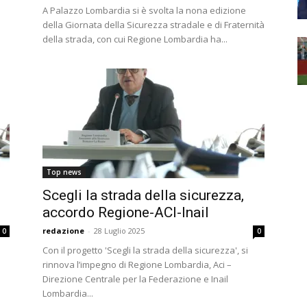
A Palazzo Lombardia si è svolta la nona edizione
della Giornata della Sicurezza stradale e di Fraternità
della strada, con cui Regione Lombardia ha...
Top news
Scegli la strada della sicurezza,
accordo Regione-ACI-Inail
redazione
-
28 Luglio 2025
0
0
Con il progetto 'Scegli la strada della sicurezza', si
rinnova l’impegno di Regione Lombardia, Aci –
Direzione Centrale per la Federazione e Inail
Lombardia...