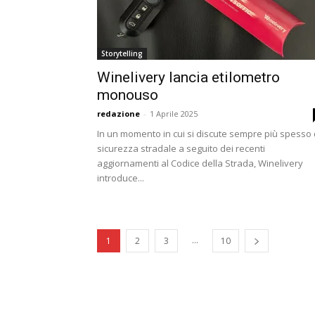
Storytelling
Winelivery lancia etilometro
monouso
redazione
-
1 Aprile 2025
In un momento in cui si discute sempre più spesso 
sicurezza stradale a seguito dei recenti
aggiornamenti al Codice della Strada, Winelivery
introduce...
...
1
2
3
10