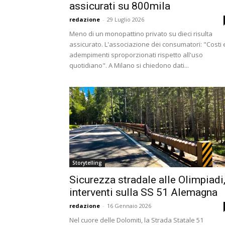
assicurati su 800mila
redazione
-
29 Luglio 2026
Meno di un monopattino privato su dieci risulta
assicurato. L'associazione dei consumatori: "Costi 
adempimenti sproporzionati rispetto all'uso
quotidiano". A Milano si chiedono dati...
Storytelling
Sicurezza stradale alle Olimpiadi
interventi sulla SS 51 Alemagna
redazione
-
16 Gennaio 2026
Nel cuore delle Dolomiti, la Strada Statale 51