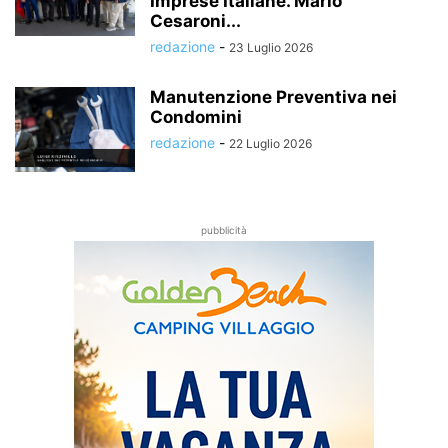
Imprese Italiane. Mario
Cesaroni...
redazione
-
23 Luglio 2026
Manutenzione Preventiva nei
Condomini
redazione
-
22 Luglio 2026
pubblicità