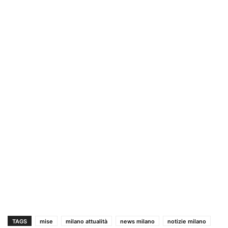
TAGS
mise
milano attualità
news milano
notizie milano