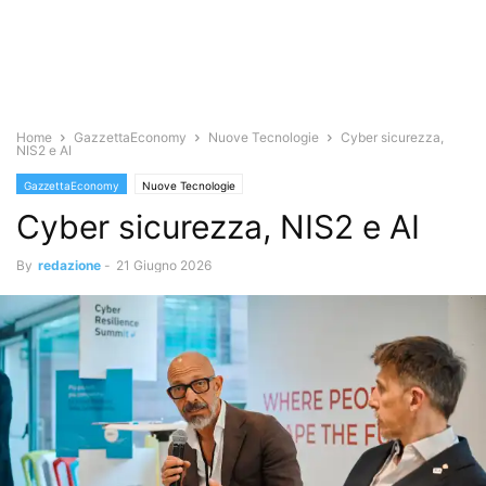
Home
GazzettaEconomy
Nuove Tecnologie
Cyber sicurezza,
NIS2 e AI
GazzettaEconomy
Nuove Tecnologie
Cyber sicurezza, NIS2 e AI
By
redazione
-
21 Giugno 2026