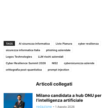
TAGS
AI sicurezza informatica
Livio Pianura
cyber resilienza
sicurezza informatica Italia
phishing aziendale
Logos Technologies
LLM rischi aziendali
Cyber Resilience Summit 2026
NIS2
cybersicurezza aziende
crittografia post-quantistica
prompt injection
Articoli collegati
Milano candidata a hub ONU per
l’intelligenza artificiale
redazione
-
1 Agosto 2026