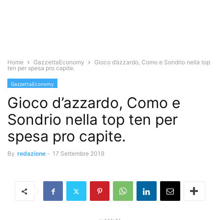
Home
GazzettaEconomy
Gioco d’azzardo, Como e Sondrio nella top
ten per spesa pro capite.
GazzettaEconomy
Gioco d’azzardo, Como e
Sondrio nella top ten per
spesa pro capite.
By
redazione
-
17 Settembre 2019