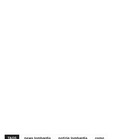
TAGS
news lombardia
notizie lombardia
como