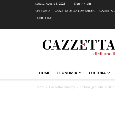
sabato, Agosto 8, 2026
Sign in / Join
CHI SIAMO
GAZZETTA DELLA LOMBARDIA
GAZZETTA 
PUBBLICITA’
GazzettadiMilano.it
HOME
ECONOMIA
CULTURA
Home
GazzettaEconomy
Edilizia: gestione di rifiu