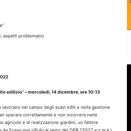
te”
, aspetti problematici
2022
ito edilizio” – mercoledì, 14 dicembre, ore 10-13
e lavorano nel campo degli scavi edili e nella gestione
per operare correttamente e non incorrere nelle
o agricolo e di realizzazione giardini, un fattore
e da Scavo non rifiuto ai sensi del DPR 120/17 e s.m.e.i.