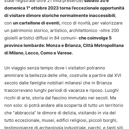
state registrate oltre 21 mila presenze)
sabato 30 e
domenica 1° ottobre 2023 torna l’eccezionale opportunità
di visitare dimore storiche normalmente inaccessibili
,
con
un
cartellone di eventi,
ricco di novità,
per valorizzare
un patrimonio storico, artistico, architettonico -oltre 200
gioielli artistici diffusi in 84 comuni-
che coinvolge 5
province lombarde: Monza e Brianza, Città Metropolitana
di Milano, Lecco, Como e Varese.
Un viaggio senza tempo dove i visitatori potranno
ammirare la bellezza delle ville, costruite a partire dal XVI
secolo dalle famiglie nobiliari milanesi che in Brianza
trascorrevano lunghi periodi di vacanza e riposo. Luoghi
ricchi di arte, storia dal fascino immutato nei secoli. Ma
non solo: si potrà andare alla scoperta di tutto un territorio
che “abbraccia” le dimore di delizia, visitando in via del
tutto eccezionale, musei, edifici religiosi, piccoli borghi,
testimonianze di archeologia industriale, parchi, e tanti siti