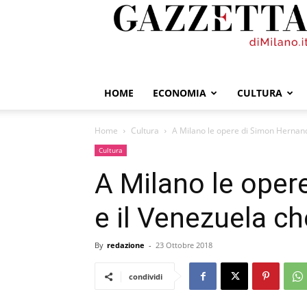
GazzettadiMilano.it
HOME
ECONOMIA
CULTURA
Home
Cultura
A Milano le opere di Simon Hernand
Cultura
A Milano le oper
e il Venezuela ch
By
redazione
-
23 Ottobre 2018
condividi