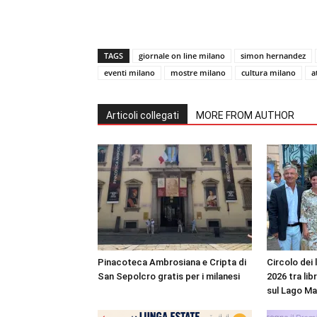
TAGS
giornale on line milano
simon hernandez
eventi milano
mostre milano
cultura milano
a
Articoli collegati
MORE FROM AUTHOR
Pinacoteca Ambrosiana e Cripta di
Circolo dei 
San Sepolcro gratis per i milanesi
2026 tra lib
sul Lago M