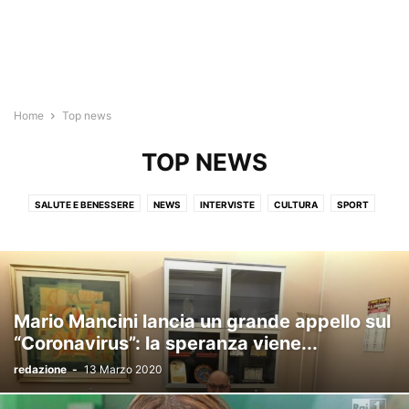
Home
Top news
TOP NEWS
SALUTE E BENESSERE
NEWS
INTERVISTE
CULTURA
SPORT
TOP NEWS
VIDEO
GAZZETTAECONOMY
EVENTI E MANIFESTAZIONI
PUBBLICITÀ LEGALE - AVVISI
FOOD
RUBRICHE
Mario Mancini lancia un grande appello sul
“Coronavirus”: la speranza viene...
redazione
-
13 Marzo 2020