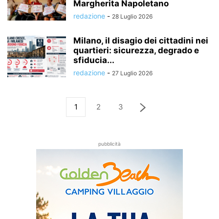
Margherita Napoletano
redazione
-
28 Luglio 2026
Milano, il disagio dei cittadini nei
quartieri: sicurezza, degrado e
sfiducia...
redazione
-
27 Luglio 2026
1
2
3
pubblicità