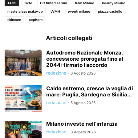
TAGS
Tarte
CC tinted serum
tram Milano
beauty Milano
masterclass make-up
LVMH
eventi milano
piazza castello
skincare
sephora
Articoli collegati
Autodromo Nazionale Monza,
concessione prorogata fino al
2044: firmato l’accordo
redazione
-
6 Agosto 2026
Caldo estremo, cresce la voglia di
mare: Puglia, Sardegna e Sicilia...
redazione
-
5 Agosto 2026
Milano investe nell’infanzia
redazione
-
3 Agosto 2026