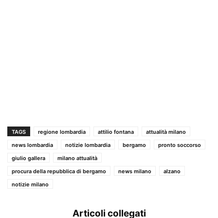
TAGS
regione lombardia
attilio fontana
attualità milano
news lombardia
notizie lombardia
bergamo
pronto soccorso
giulio gallera
milano attualità
procura della repubblica di bergamo
news milano
alzano
notizie milano
Articoli collegati