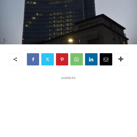
pubblicità