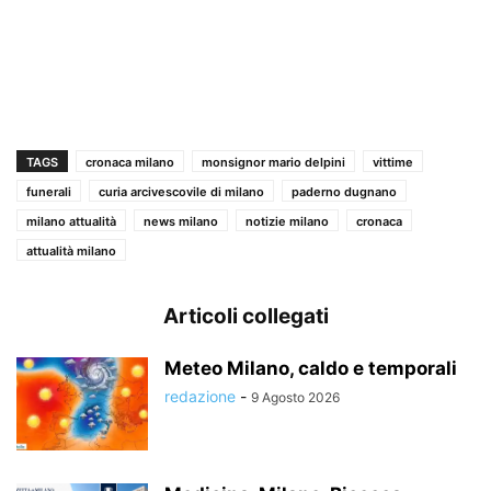
TAGS
cronaca milano
monsignor mario delpini
vittime
funerali
curia arcivescovile di milano
paderno dugnano
milano attualità
news milano
notizie milano
cronaca
attualità milano
Articoli collegati
Meteo Milano, caldo e temporali
redazione
-
9 Agosto 2026