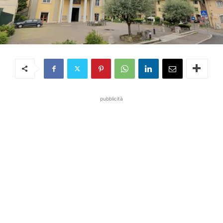
pubblicità