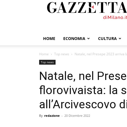
GazzettadiMilano.it
HOME
ECONOMIA
CULTURA
Home
Top news
Natale, nel Presepe 2023 arriva la
Top news
Natale, nel Prese
florovivaista: la
all’Arcivescovo d
By
redazione
-
20 Dicembre 2022