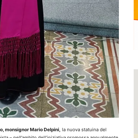
no, monsignor Mario Delpini,
la nuova statuina del
ista – nell’ambito dell’iniziativa promossa annualmente