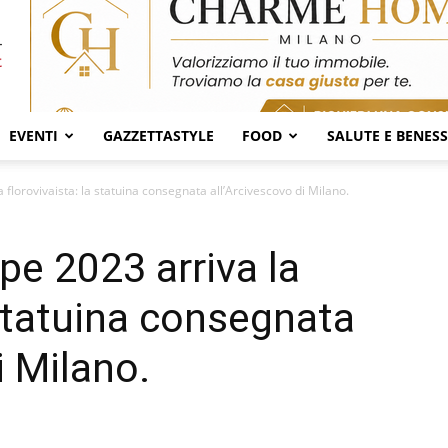
EVENTI
GAZZETTASTYLE
FOOD
SALUTE E BENES
 florovivaista: la statuina consegnata all’Arcivescovo di Milano.
pe 2023 arriva la
 statuina consegnata
i Milano.