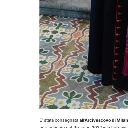
E’ stata consegnata
all’Arcivescovo di Mila
personaggio del Presepe 2022 – la floroviva