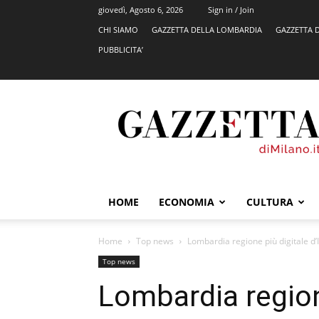
giovedì, Agosto 6, 2026
Sign in / Join
CHI SIAMO
GAZZETTA DELLA LOMBARDIA
GAZZETTA 
PUBBLICITA’
GazzettadiMilano.it
HOME
ECONOMIA
CULTURA
Home
Top news
Lombardia regione più digitale d’It
Top news
Lombardia regione