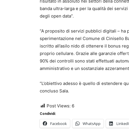
risultato in assoluto nei settori della connett
banda ultra-larga e per la qualità dei servizi p
degli open data”.
“A proposito di servizi pubblici digitali – 
sperimentazione nel Comune di Cinisello Ba
iscritto all’asilo nido di ottenere il bonus re
proprio cellulare. Grazie alle garanzie offer
90% dei controlli sono stati effettuati auto
amministrativo e un sostanziale azzeramento d
“L’obiettivo adesso è quello di estendere que
concluso Sala.
Post Views:
6
Condividi:
Facebook
WhatsApp
Linked