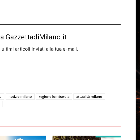
da GazzettadiMilano.it
ltimi articoli inviati alla tua e-mail.
o
notizie milano
regione lombardia
attualità milano