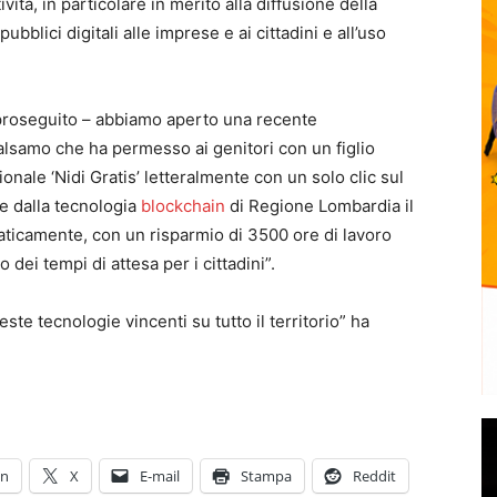
ività, in particolare in merito alla diffusione della
ubblici digitali alle imprese e ai cittadini e all’uso
ha proseguito – abbiamo aperto una recente
lsamo che ha permesso ai genitori con un figlio
gionale ‘Nidi Gratis’ letteralmente con un solo clic sul
te dalla tecnologia
blockchain
di Regione Lombardia il
maticamente, con un risparmio di 3500 ore di lavoro
ei tempi di attesa per i cittadini”.
ste tecnologie vincenti su tutto il territorio” ha
In
X
E-mail
Stampa
Reddit