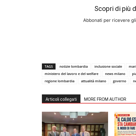
Scopri di più 
Abbonati per ricevere gli u
TAGS
notizie lombardia
inclusione sociale
mari
ministero del lavoro e del welfare
news milano
pi
regione lombardia
attualità milano
governo
n
Articoli collegati
MORE FROM AUTHOR