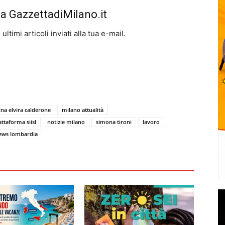
da GazzettadiMilano.it
ltimi articoli inviati alla tua e-mail.
na elvira calderone
milano attualità
attaforma siisl
notizie milano
simona tironi
lavoro
ews lombardia