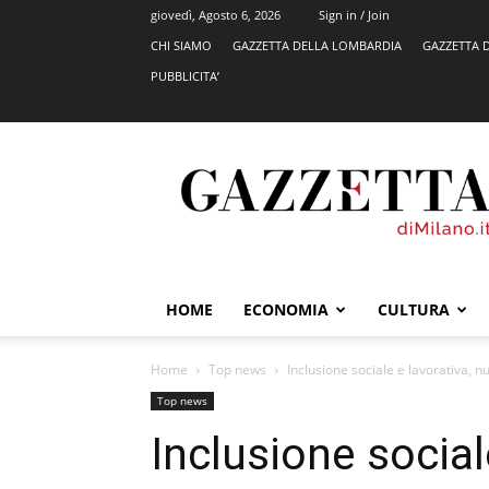
giovedì, Agosto 6, 2026
Sign in / Join
CHI SIAMO
GAZZETTA DELLA LOMBARDIA
GAZZETTA 
PUBBLICITA’
GazzettadiMilano.it
HOME
ECONOMIA
CULTURA
Home
Top news
Inclusione sociale e lavorativa, 
Top news
Inclusione social