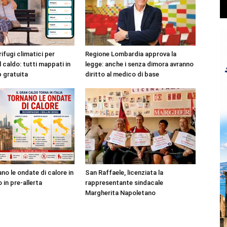
rifugi climatici per
Regione Lombardia approva la
l caldo: tutti mappati in
legge: anche i senza dimora avranno
p gratuita
diritto al medico di base
no le ondate di calore in
San Raffaele, licenziata la
o in pre-allerta
rappresentante sindacale
Margherita Napoletano