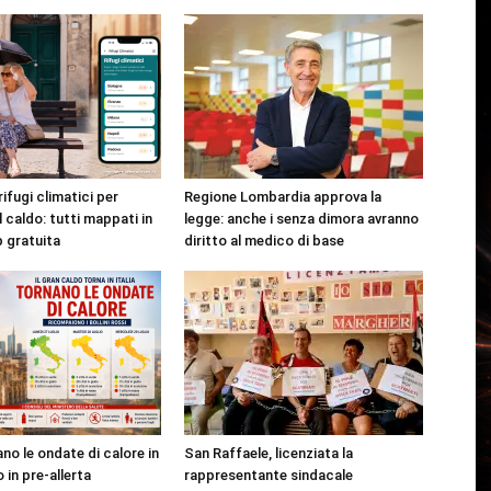
rifugi climatici per
Regione Lombardia approva la
l caldo: tutti mappati in
legge: anche i senza dimora avranno
p gratuita
diritto al medico di base
no le ondate di calore in
San Raffaele, licenziata la
o in pre-allerta
rappresentante sindacale