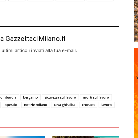
da GazzettadiMilano.it
ltimi articoli inviati alla tua e-mail.
 lombardia
bergamo
sicurezza sul lavoro
morti sul lavoro
operaio
notizie milano
cava ghisalba
cronaca
lavoro