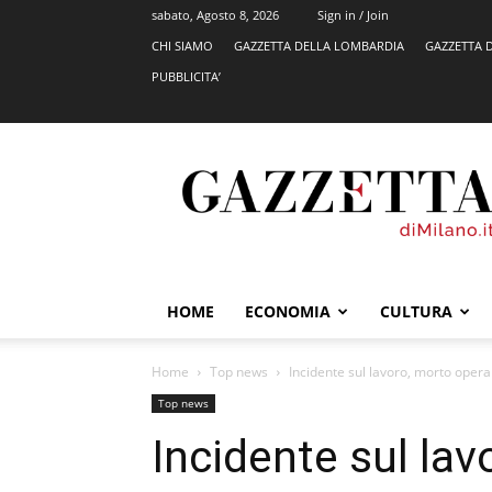
sabato, Agosto 8, 2026
Sign in / Join
CHI SIAMO
GAZZETTA DELLA LOMBARDIA
GAZZETTA 
PUBBLICITA’
GazzettadiMilano.it
HOME
ECONOMIA
CULTURA
Home
Top news
Incidente sul lavoro, morto oper
Top news
Incidente sul la