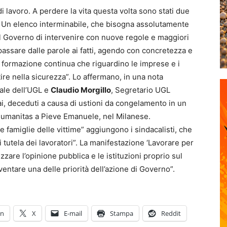
di lavoro. A perdere la vita questa volta sono stati due
. Un elenco interminabile, che bisogna assolutamente
l Governo di intervenire con nuove regole e maggiori
 passare dalle parole ai fatti, agendo con concretezza e
i formazione continua che riguardino le imprese e i
tire nella sicurezza”. Lo affermano, in una nota
ale dell’UGL e
Claudio Morgillo
, Segretario UGL
ai, deceduti a causa di ustioni da congelamento in un
 Humanitas a Pieve Emanuele, nel Milanese.
e famiglie delle vittime” aggiungono i sindacalisti, che
i tutela dei lavoratori”. La manifestazione ‘Lavorare per
zzare l’opinione pubblica e le istituzioni proprio sul
entare una delle priorità dell’azione di Governo”.
In
X
E-mail
Stampa
Reddit