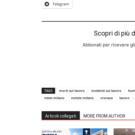
Telegram
Scopri di più 
Abbonati per ricevere gli u
TAGS
morti sul lavoro
incidenti sul lavoro
hum
news milano
notizie milano
cronaca
lavoro
Articoli collegati
MORE FROM AUTHOR