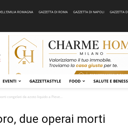
DELL’EMILIA ROMAGNA
GAZZETTA DI ROMA
GAZZETTA DI NAPOLI
GAZZETTA D
EVENTI
GAZZETTASTYLE
FOOD
SALUTE E BENES
orti congelati da azoto liquido a Pieve...
oro, due operai morti