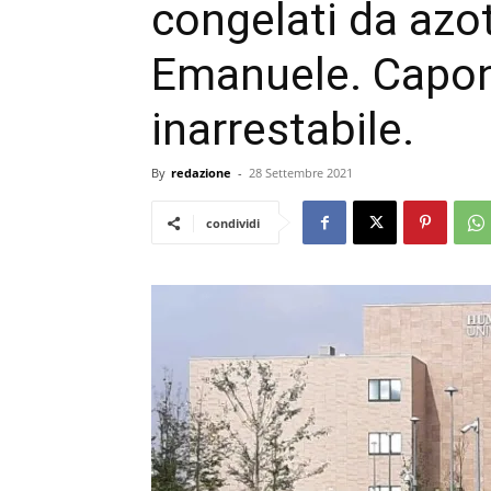
congelati da azot
Emanuele. Capone
inarrestabile.
By
redazione
-
28 Settembre 2021
condividi