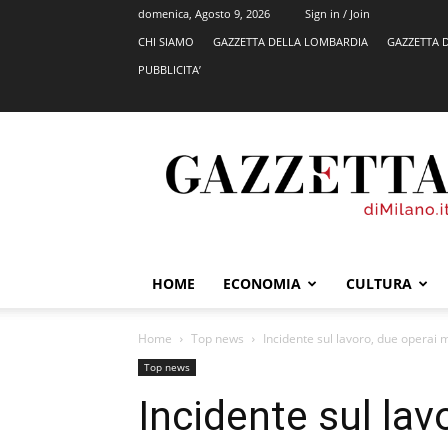
domenica, Agosto 9, 2026
Sign in / Join
CHI SIAMO
GAZZETTA DELLA LOMBARDIA
GAZZETTA 
PUBBLICITA’
GazzettadiMilano.it
HOME
ECONOMIA
CULTURA
Home
Top news
Incidente sul lavoro, due operai m
Top news
Incidente sul lav